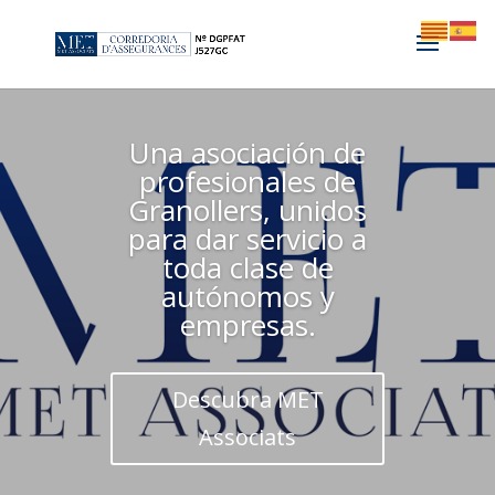
Una asociación de
profesionales de
Granollers, unidos
para dar servicio a
toda clase de
autónomos y
empresas.
Descubra MET
Associats